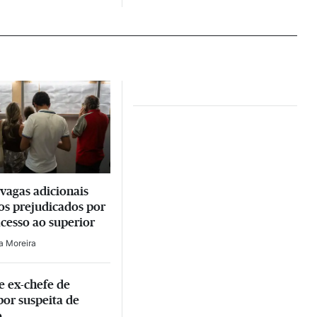
 vagas adicionais
os prejudicados por
acesso ao superior
ia Moreira
e ex-chefe de
por suspeita de
o