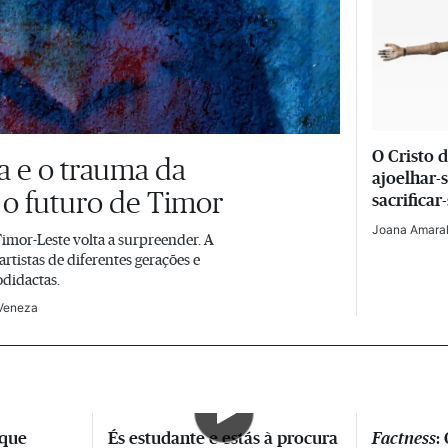
O Cristo d
ca e o trauma da
ajoelhar-s
 o futuro de Timor
sacrifica
Joana Amara
imor-Leste volta a surpreender. A
artistas de diferentes gerações e
odidactas.
 Veneza
que
És estudante e estás à procura
Factness
: