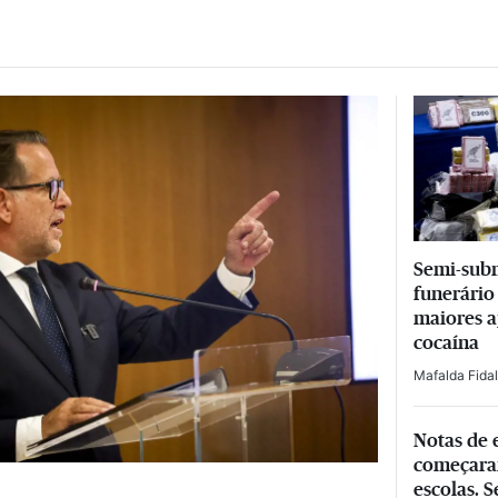
Semi-subm
funerário
maiores a
cocaína
Mafalda Fida
Notas de 
começara
escolas. S