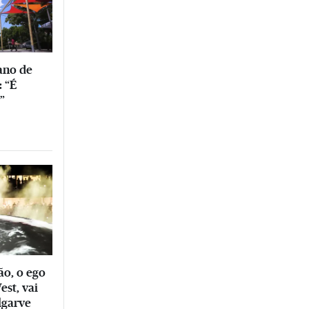
ano de
: “É
”
ão, o ego
est, vai
lgarve