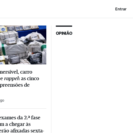
Entrar
OPINIÃO
ersível, carro
 e
rappel
: as cinco
preensões de
lgo
exames da 2.ª fase
m a chegar às
erão afixadas sexta-