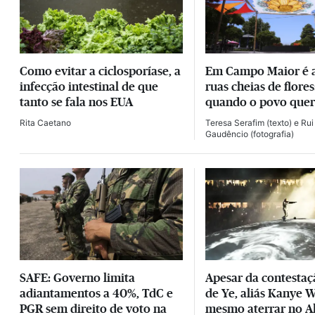
Como evitar a ciclosporíase, a
Em Campo Maior é 
infecção intestinal de que
ruas cheias de flores
tanto se fala nos EUA
quando o povo quer
Rita Caetano
Teresa Serafim
(texto) e
Rui
Gaudêncio
(fotografia)
SAFE: Governo limita
Apesar da contestaç
adiantamentos a 40%, TdC e
de Ye, aliás Kanye W
PGR sem direito de voto na
mesmo aterrar no A