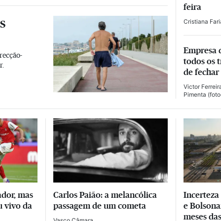
feira
s
Cristiana Far
Empresa 
recção-
todos os 
r.
de fechar 
Victor Ferreir
Pimenta
(foto
ador, mas
Carlos Paião: a melancólica
Incerteza
 vivo da
passagem de um cometa
e Bolsona
meses das
Vasco Câmara