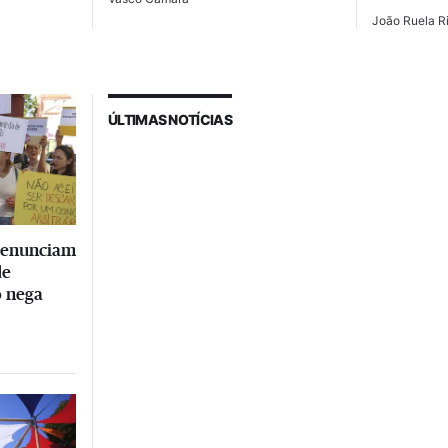
João Ruela Ri
ÚLTIMAS NOTÍCIAS
 denunciam
de
o nega