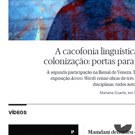
A cacofonia linguísti
colonização: portas para
À segunda participação na Bienal de Veneza, T
exposição
Across Words
reúne obras de três 
disciplinas, todos aut
Mariana Duarte
, em
VÍDEOS
Mamdani defendeu 