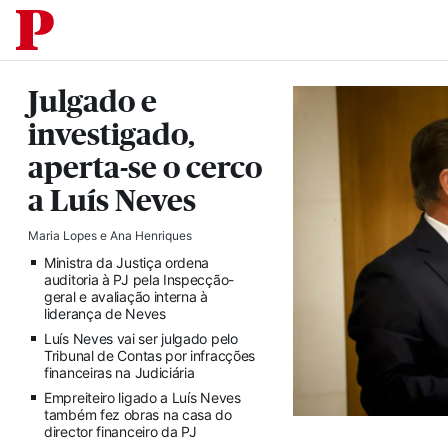
Saltar para o conteúdo
PÚBLICO
DESTAQUES
Julgado e
investigado,
aperta-se o cerco
a Luís Neves
Maria Lopes
e
Ana Henriques
Ministra da Justiça ordena
auditoria à PJ pela Inspecção-
geral e avaliação interna à
liderança de Neves
Luís Neves vai ser julgado pelo
Tribunal de Contas por infracções
financeiras na Judiciária
Empreiteiro ligado a Luís Neves
também fez obras na casa do
director financeiro da PJ